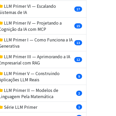
LLM Primer VI — Escalando
17
Sistemas de IA
LLM Primer IV — Projetando a
15
Cognição da IA com MCP
LLM Primer I — Como Funciona a IA
13
Generativa
LLM Primer III — Aprimorando a IA
12
Empresarial com RAG
LLM Primer V — Construindo
9
Aplicações LLM Reais
LLM Primer II — Modelos de
2
Linguagem Pela Matemática
Série LLM Primer
1