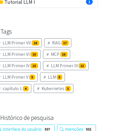
Tutorial LLM I
1
Tags
LLM Primer VII
RAG
18
17
LLM Primer VI
MCP
16
16
LLM Primer IV
LLM Primer III
15
12
LLM Primer V
LLM
9
8
capítulo 1
Kubernetes
4
3
Histórico de pesquisa
interface do usuário
menções
937
932