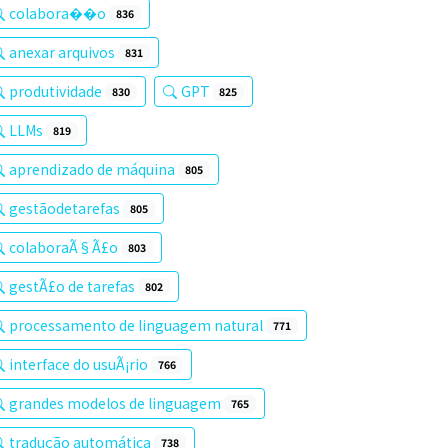
colabora��o
836
anexar arquivos
831
produtividade
GPT
830
825
LLMs
819
aprendizado de máquina
805
gestãodetarefas
805
colaboraÃ§Ã£o
803
gestÃ£o de tarefas
802
processamento de linguagem natural
771
interface do usuÃ¡rio
766
grandes modelos de linguagem
765
tradução automática
738