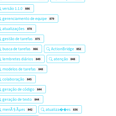
versão 1.1.0
886
gerenciamento de equipe
879
atualizações
878
gestão de tarefas
875
busca de tarefas
ActionBridge
866
852
lembretes diários
atenção
849
848
modelos de tarefas
848
colaboração
845
geração de código
844
geração de texto
844
menÃ§Ãµes
atualiza��es
842
836