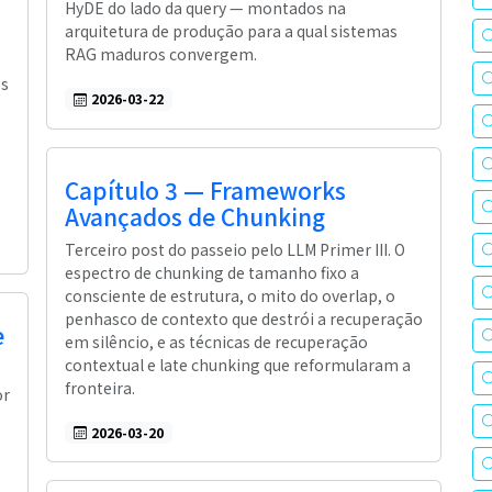
HyDE do lado da query — montados na
arquitetura de produção para a qual sistemas
RAG maduros convergem.
es
2026-03-22
-
Capítulo 3 — Frameworks
Avançados de Chunking
Terceiro post do passeio pelo LLM Primer III. O
espectro de chunking de tamanho fixo a
consciente de estrutura, o mito do overlap, o
penhasco de contexto que destrói a recuperação
e
em silêncio, e as técnicas de recuperação
contextual e late chunking que reformularam a
fronteira.
or
2026-03-20