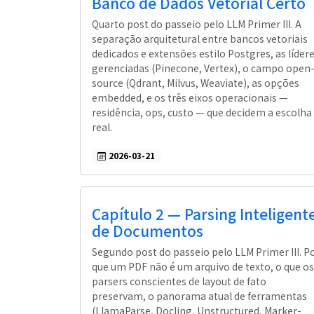
Banco de Dados Vetorial Certo
Quarto post do passeio pelo LLM Primer III. A
separação arquitetural entre bancos vetoriais
dedicados e extensões estilo Postgres, as líder
gerenciadas (Pinecone, Vertex), o campo open
source (Qdrant, Milvus, Weaviate), as opções
embedded, e os três eixos operacionais —
residência, ops, custo — que decidem a escolha
real.
2026-03-21
Capítulo 2 — Parsing Inteligent
de Documentos
Segundo post do passeio pelo LLM Primer III. P
que um PDF não é um arquivo de texto, o que os
parsers conscientes de layout de fato
preservam, o panorama atual de ferramentas
(LlamaParse, Docling, Unstructured, Marker-