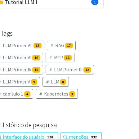
Tutorial LLM I
1
Tags
LLM Primer VII
RAG
18
17
LLM Primer VI
MCP
16
16
LLM Primer IV
LLM Primer III
15
12
LLM Primer V
LLM
9
8
capítulo 1
Kubernetes
4
3
Histórico de pesquisa
interface do usuário
menções
938
932