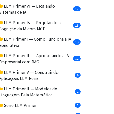
LLM Primer VI — Escalando
17
Sistemas de IA
LLM Primer IV — Projetando a
15
Cognição da IA com MCP
LLM Primer I — Como Funciona a IA
13
Generativa
LLM Primer III — Aprimorando a IA
12
Empresarial com RAG
LLM Primer V — Construindo
9
Aplicações LLM Reais
LLM Primer II — Modelos de
2
Linguagem Pela Matemática
Série LLM Primer
1