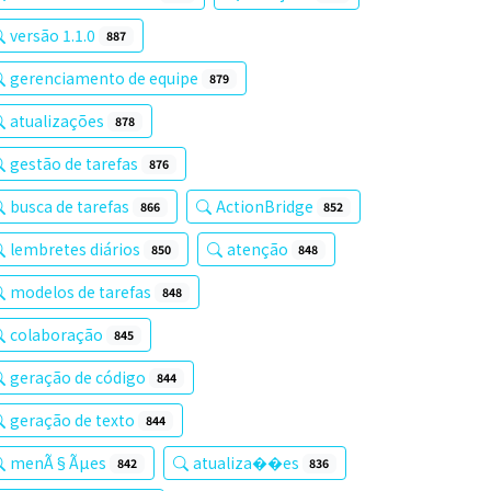
versão 1.1.0
887
gerenciamento de equipe
879
atualizações
878
gestão de tarefas
876
busca de tarefas
ActionBridge
866
852
lembretes diários
atenção
850
848
modelos de tarefas
848
colaboração
845
geração de código
844
geração de texto
844
menÃ§Ãµes
atualiza��es
842
836