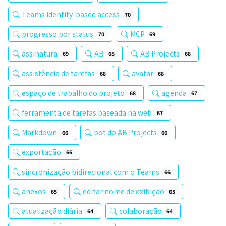
Teams identity-based access
70
progresso por status
MCP
70
69
assinatura
AB
AB Projects
69
68
68
assistência de tarefas
avatar
68
68
espaço de trabalho do projeto
agenda
68
67
ferramenta de tarefas baseada na web
67
Markdown
bot do AB Projects
66
66
exportação
66
sincronização bidirecional com o Teams
66
anexos
editar nome de exibição
65
65
atualização diária
colaboração
64
64