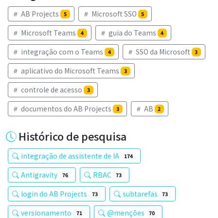
AB Projects
Microsoft SSO
5
5
Microsoft Teams
guia do Teams
4
4
integração com o Teams
SSO da Microsoft
4
3
aplicativo do Microsoft Teams
3
controle de acesso
3
documentos do AB Projects
AB
3
2
Histórico de pesquisa
integração de assistente de IA
174
Antigravity
RBAC
76
73
login do AB Projects
subtarefas
73
73
versionamento
@menções
71
70