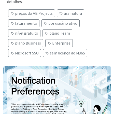
detalhes.
preços do AB Projects
assinatura
faturamento
por usuário ativo
nível gratuito
plano Team
plano Business
Enterprise
Microsoft SSO
sem licença do M365