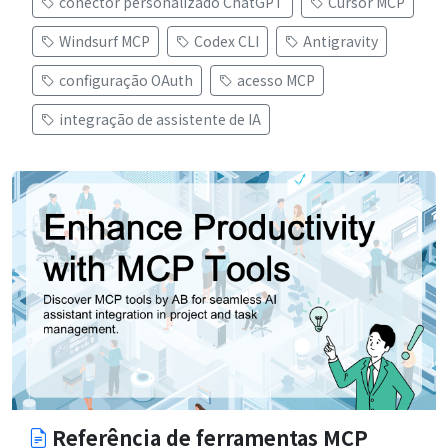
conector personalizado ChatGPT
Cursor MCP
Windsurf MCP
Codex CLI
Antigravity
configuração OAuth
acesso MCP
integração de assistente de IA
Referência de ferramentas MCP