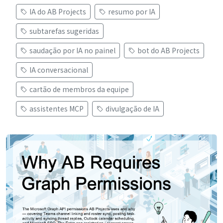
IA do AB Projects
resumo por IA
subtarefas sugeridas
saudação por IA no painel
bot do AB Projects
IA conversacional
cartão de membros da equipe
assistentes MCP
divulgação de IA