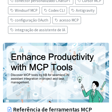
conector personalizado ChatGPT
Cursor MCP
Windsurf MCP
Codex CLI
Antigravity
configuração OAuth
acesso MCP
integração de assistente de IA
Referência de ferramentas MCP