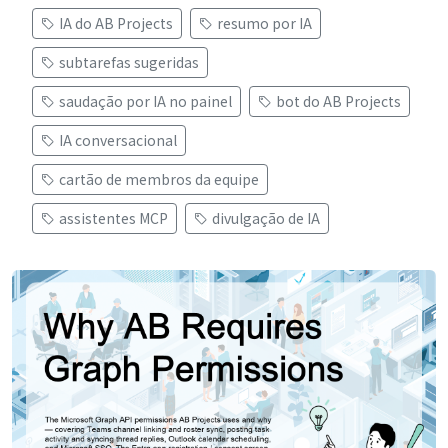
IA do AB Projects
resumo por IA
subtarefas sugeridas
saudação por IA no painel
bot do AB Projects
IA conversacional
cartão de membros da equipe
assistentes MCP
divulgação de IA