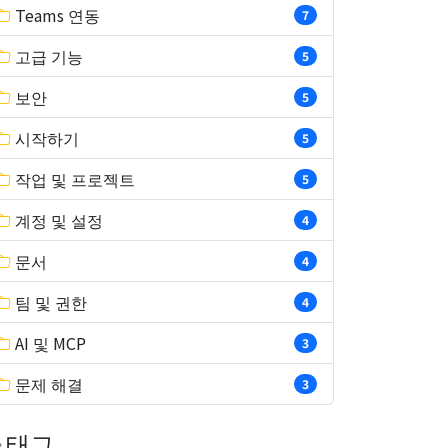
Teams 연동
7
고급 기능
5
보안
5
시작하기
5
작업 및 프로젝트
5
계정 및 설정
4
문서
4
팀 및 권한
4
AI 및 MCP
3
문제 해결
3
태그