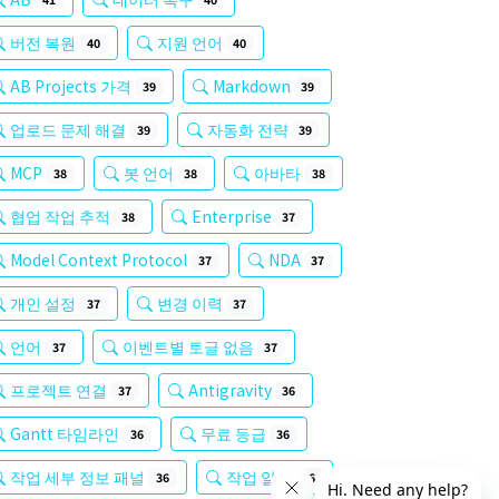
버전 복원
지원 언어
40
40
AB Projects 가격
Markdown
39
39
업로드 문제 해결
자동화 전략
39
39
MCP
봇 언어
아바타
38
38
38
협업 작업 추적
Enterprise
38
37
Model Context Protocol
NDA
37
37
개인 설정
변경 이력
37
37
언어
이벤트별 토글 없음
37
37
프로젝트 연결
Antigravity
37
36
Gantt 타임라인
무료 등급
36
36
작업 세부 정보 패널
작업 알림
36
36