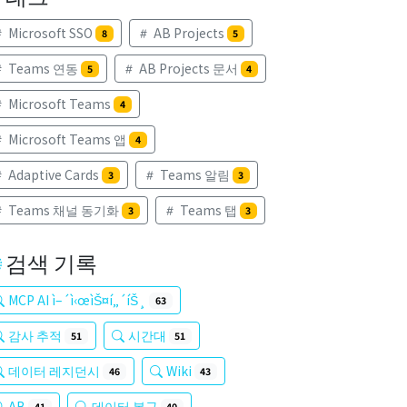
Microsoft SSO
AB Projects
8
5
Teams 연동
AB Projects 문서
5
4
Microsoft Teams
4
Microsoft Teams 앱
4
Adaptive Cards
Teams 알림
3
3
Teams 채널 동기화
Teams 탭
3
3
검색 기록
MCP AI ì–´ì‹œìŠ¤í„´íŠ¸
63
감사 추적
시간대
51
51
데이터 레지던시
Wiki
46
43
AB
데이터 복구
41
40