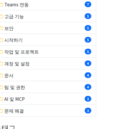
Teams 연동
7
고급 기능
5
보안
5
시작하기
5
작업 및 프로젝트
5
계정 및 설정
4
문서
4
팀 및 권한
4
AI 및 MCP
3
문제 해결
3
태그