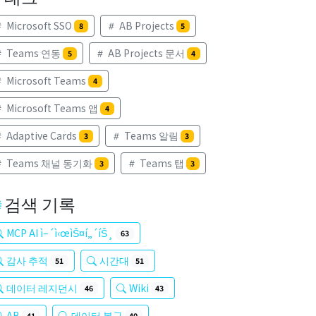
Microsoft SSO
AB Projects
8
5
Teams 연동
AB Projects 문서
5
4
Microsoft Teams
4
Microsoft Teams 앱
4
Adaptive Cards
Teams 알림
3
3
Teams 채널 동기화
Teams 탭
3
3
검색 기록
MCP AI ì–´ì‹œìŠ¤í„´íŠ¸
63
감사 추적
시간대
51
51
데이터 레지던시
Wiki
46
43
AB
데이터 복구
41
40