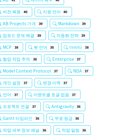
버전 복원
지원 언어
40
40
AB Projects 가격
Markdown
39
39
업로드 문제 해결
자동화 전략
39
39
MCP
봇 언어
아바타
38
38
38
협업 작업 추적
Enterprise
38
37
Model Context Protocol
NDA
37
37
개인 설정
변경 이력
37
37
언어
이벤트별 토글 없음
37
37
프로젝트 연결
Antigravity
37
36
Gantt 타임라인
무료 등급
36
36
작업 세부 정보 패널
작업 알림
36
36