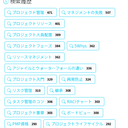
検索履歴
プロジェクト管理
マネジメントの失敗
671
507
プロジェクトリソース
401
プロジェクト人員配置
389
プロジェクトフェーズ
5Whys
384
362
リソースマネジメント
362
アジャイルとウォーターフォールの違い
336
プロジェクト入門
再発防止
329
324
リスク管理
継承
310
308
タスク管理のコツ
RACIチャート
306
303
プロジェクト憲章
ボードビュー
303
300
PMP資格
プロジェクトライフサイクル
293
292