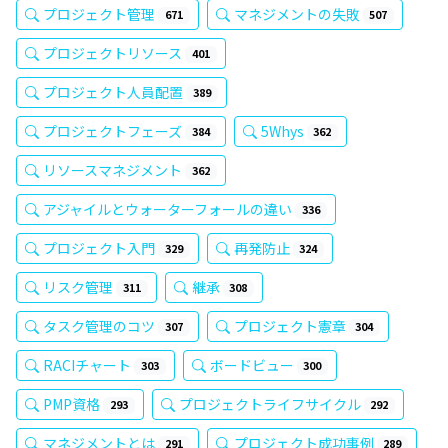
プロジェクト管理
マネジメントの失敗
671
507
プロジェクトリソース
401
プロジェクト人員配置
389
プロジェクトフェーズ
5Whys
384
362
リソースマネジメント
362
アジャイルとウォーターフォールの違い
336
プロジェクト入門
再発防止
329
324
リスク管理
継承
311
308
タスク管理のコツ
プロジェクト憲章
307
304
RACIチャート
ボードビュー
303
300
PMP資格
プロジェクトライフサイクル
293
292
マネジメントとは
プロジェクト成功事例
291
289