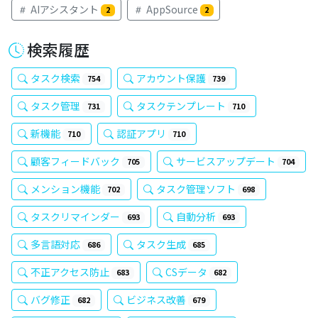
AIアシスタント
AppSource
2
2
検索履歴
タスク検索
アカウント保護
754
739
タスク管理
タスクテンプレート
731
710
新機能
認証アプリ
710
710
顧客フィードバック
サービスアップデート
705
704
メンション機能
タスク管理ソフト
702
698
タスクリマインダー
自動分析
693
693
多言語対応
タスク生成
686
685
不正アクセス防止
CSデータ
683
682
バグ修正
ビジネス改善
682
679