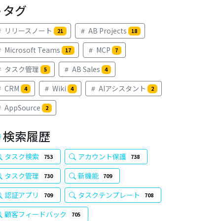
タグ
リリースノート
AB Projects
21
18
Microsoft Teams
MCP
17
7
タスク管理
AB Sales
5
4
CRM
Wiki
AIアシスタント
4
4
2
AppSource
2
検索履歴
タスク検索
アカウント保護
753
738
タスク管理
新機能
730
709
認証アプリ
タスクテンプレート
709
708
顧客フィードバック
705