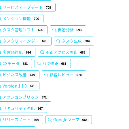
サービスアップデート
703
メンション機能
700
タスク管理ソフト
自動分析
696
693
タスクリマインダー
タスク生成
691
684
多言語対応
不正アクセス防止
684
683
CSデータ
バグ修正
681
681
ビジネス改善
顧客レビュー
679
678
Version 1.1.0
671
アクションブリッジ
671
セキュリティ強化
667
リリースノート
Googleマップ
664
663