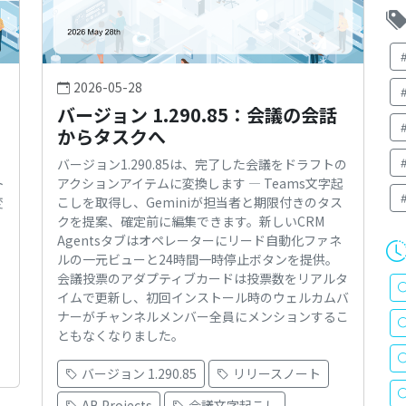
2026-05-28
バージョン 1.290.85：会議の会話
からタスクへ
バージョン1.290.85は、完了した会議をドラフトの
ト
アクションアイテムに変換します — Teams文字起
変
こしを取得し、Geminiが担当者と期限付きのタス
クを提案、確定前に編集できます。新しいCRM
Agentsタブはオペレーターにリード自動化ファネ
ルの一元ビューと24時間一時停止ボタンを提供。
会議投票のアダプティブカードは投票数をリアルタ
イムで更新し、初回インストール時のウェルカムバ
ナーがチャンネルメンバー全員にメンションするこ
ともなくなりました。
バージョン 1.290.85
リリースノート
AB Projects
会議文字起こし