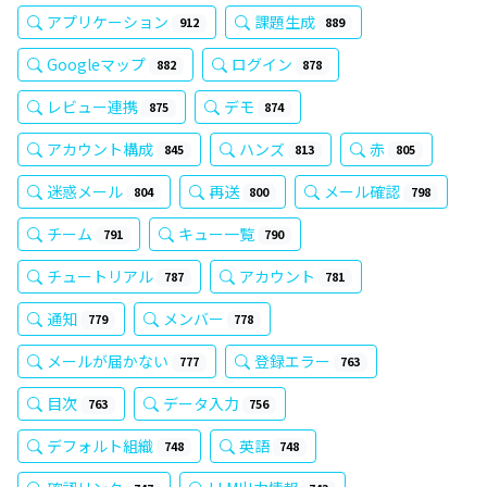
アプリケーション
課題生成
912
889
Googleマップ
ログイン
882
878
レビュー連携
デモ
875
874
アカウント構成
ハンズ
赤
845
813
805
迷惑メール
再送
メール確認
804
800
798
チーム
キュー一覧
791
790
チュートリアル
アカウント
787
781
通知
メンバー
779
778
メールが届かない
登録エラー
777
763
目次
データ入力
763
756
デフォルト組織
英語
748
748