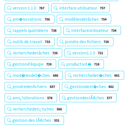
version 1.1.0
interface utilisateur
767
757
am�liorations
modèlesdetâches
756
754
rappels quotidiens
interfaceutilisateur
738
734
outils de travail
joindre des fichiers
733
726
recherchedetâches
version1.1.0
726
721
gestiond’équipe
productivit�
719
718
mod�lesdet�ches
recherchedet�ches
686
661
joindredesfichiers
gestiondest�ches
657
601
amï¿½liorations
gestiondestÃ¢ches
578
577
recherchedetï¿½ches
566
gestion des tÃ¢ches
531