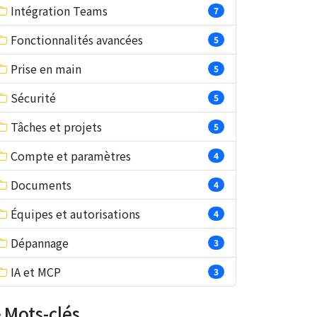
Intégration Teams
7
Fonctionnalités avancées
5
Prise en main
5
Sécurité
5
Tâches et projets
5
Compte et paramètres
4
Documents
4
Équipes et autorisations
4
Dépannage
3
IA et MCP
3
Mots-clés