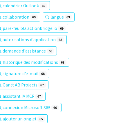
calendrier Outlook
69
collaboration
langue
69
69
pare-feu blz.actionbridge.io
69
autorisations d'application
68
demande d'assistance
68
historique des modifications
68
signature d'e-mail
68
Gantt AB Projects
67
assistant IA MCP
67
connexion Microsoft 365
66
ajouter un onglet
65