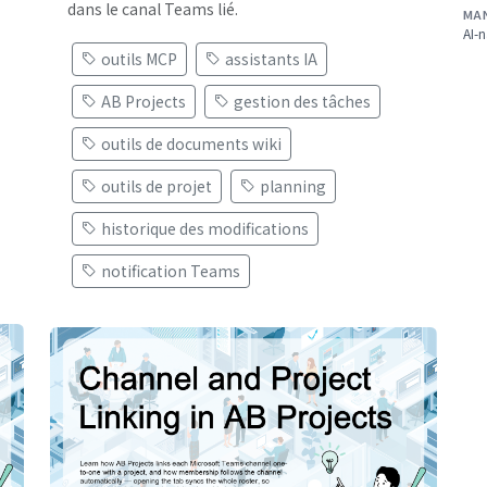
dans le canal Teams lié.
MA
AI-n
outils MCP
assistants IA
AB Projects
gestion des tâches
outils de documents wiki
outils de projet
planning
historique des modifications
notification Teams