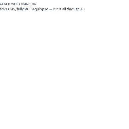
NAGED WITH OMNICON
ative CMS, fully MCP-equipped — run it all through AI ›