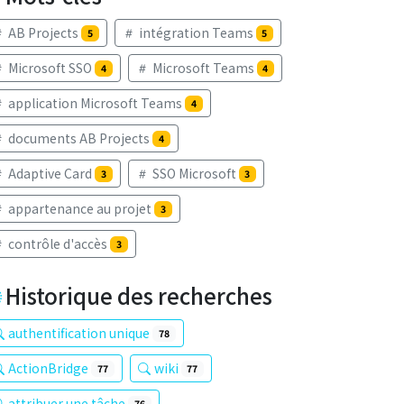
AB Projects
intégration Teams
5
5
Microsoft SSO
Microsoft Teams
4
4
application Microsoft Teams
4
documents AB Projects
4
Adaptive Card
SSO Microsoft
3
3
appartenance au projet
3
contrôle d'accès
3
Historique des recherches
authentification unique
78
ActionBridge
wiki
77
77
attribuer une tâche
76