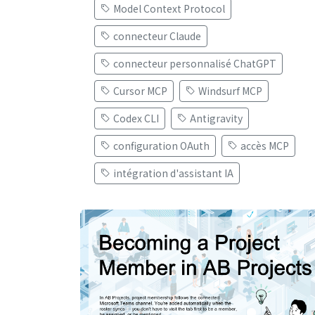
Model Context Protocol
connecteur Claude
connecteur personnalisé ChatGPT
Cursor MCP
Windsurf MCP
Codex CLI
Antigravity
configuration OAuth
accès MCP
intégration d'assistant IA