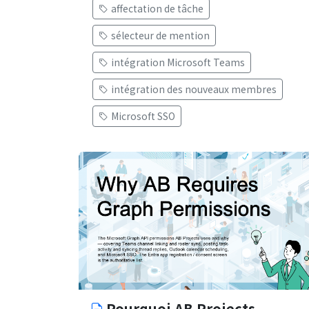
affectation de tâche
sélecteur de mention
intégration Microsoft Teams
intégration des nouveaux membres
Microsoft SSO
Pourquoi AB Projects