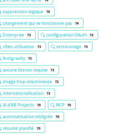
suppression logique
76
chargement qui ne fonctionne pas
74
Enterprise
configuration OAuth
73
73
rôles utilisateur
versionnage
73
73
Antigravity
72
aucune licence requise
72
image trop volumineuse
72
internationalisation
72
IA d'AB Projects
MCP
70
70
automatisation intégrée
70
résumé planifié
70