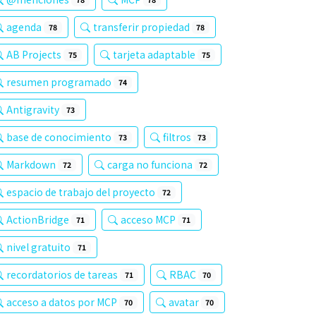
agenda
transferir propiedad
78
78
AB Projects
tarjeta adaptable
75
75
resumen programado
74
Antigravity
73
base de conocimiento
filtros
73
73
Markdown
carga no funciona
72
72
espacio de trabajo del proyecto
72
ActionBridge
acceso MCP
71
71
nivel gratuito
71
recordatorios de tareas
RBAC
71
70
acceso a datos por MCP
avatar
70
70