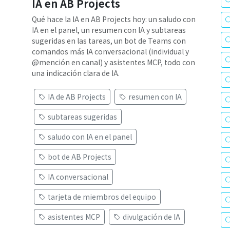
IA en AB Projects
Qué hace la IA en AB Projects hoy: un saludo con
IA en el panel, un resumen con IA y subtareas
sugeridas en las tareas, un bot de Teams con
comandos más IA conversacional (individual y
@mención en canal) y asistentes MCP, todo con
una indicación clara de IA.
IA de AB Projects
resumen con IA
subtareas sugeridas
saludo con IA en el panel
bot de AB Projects
IA conversacional
tarjeta de miembros del equipo
asistentes MCP
divulgación de IA