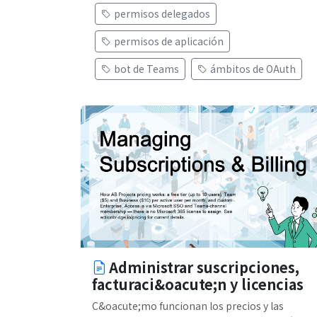
permisos delegados
permisos de aplicación
bot de Teams
ámbitos de OAuth
Administrar suscripciones,
facturaci&oacute;n y licencias
C&oacute;mo funcionan los precios y las