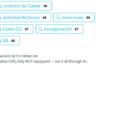
conector de Claude
69
actividad de tareas
menciones
68
68
Codex CLI
incorporación
67
67
AB
66
NAGED WITH OMNICON
ative CMS, fully MCP-equipped — run it all through AI ›