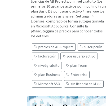
licencias de AB Projects: un nivel gratuito (los
primeros 10 usuarios activos por inquilino) y un
plan Basic ($3 por usuario activo / mes) que los
administradores asignan en Settings →
Licenses, comprado de forma autogestionada
en Microsoft AppSource. Consulte la
p&aacute;gina de precios para conocer todos
los detalles.
precios de AB Projects
suscripción
facturación
por usuario activo
nivel gratuito
plan Team
plan Business
Enterprise
Microsoft SSO
sin licencia de M365