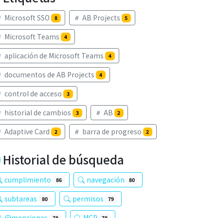
Microsoft SSO
AB Projects
8
5
Microsoft Teams
4
aplicación de Microsoft Teams
4
documentos de AB Projects
4
control de acceso
3
historial de cambios
AB
3
2
Adaptive Card
barra de progreso
2
2
Historial de búsqueda
cumplimiento
navegación
86
80
subtareas
permisos
80
79
@menciones
MCP
78
78