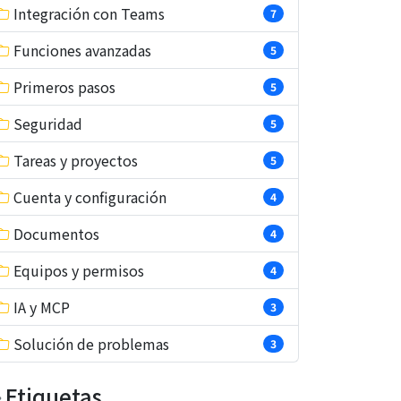
Integración con Teams
7
Funciones avanzadas
5
Primeros pasos
5
Seguridad
5
Tareas y proyectos
5
Cuenta y configuración
4
Documentos
4
Equipos y permisos
4
IA y MCP
3
Solución de problemas
3
Etiquetas