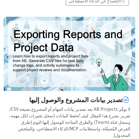
الإفصاح عن الذكاء الاصطناعي
تصدير بيانات المشروع والوصول إليها
لا يوفّر AB Projects بعد تصدير بيانات المهام أو المشروع بصيغة CSV/
تقرير. يشرح هذا المقال كيف تُحفظ البيانات (سجل تغييرات لكل مهمة،
وسجل قناة Teams) والطرق المتاحة للوصول إليها اليوم (طرق
العرض المُصفّاة، واستعلامات MCP/الذكاء الاصطناعي، والملخص
المجدول).