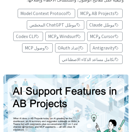
AB Projects وMCP
Model Context Protocol
موصِّل Claude
موصِّل ChatGPT المخصّص
Cursor وMCP
Windsurf وMCP
Codex CLI
Antigravity
إعداد OAuth
وصول MCP
تكامل مساعد الذكاء الاصطناعي