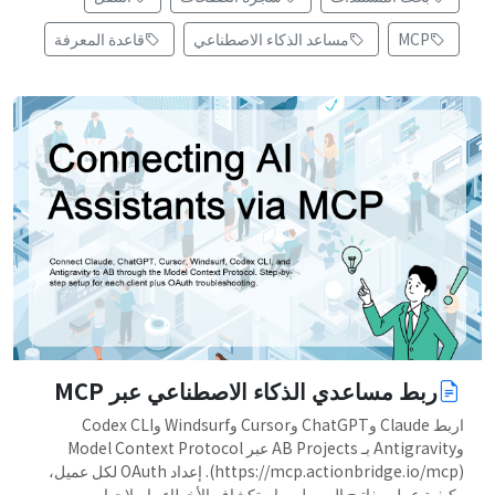
MCP
مساعد الذكاء الاصطناعي
قاعدة المعرفة
ربط مساعدي الذكاء الاصطناعي عبر MCP
اربط Claude وChatGPT وCursor وWindsurf وCodex CLI
وAntigravity بـ AB Projects عبر Model Context Protocol
(https://mcp.actionbridge.io/mcp). إعداد OAuth لكل عميل،
وكيفية عمل مفاتيح الوصول، واستكشاف الأخطاء وإصلاحها.