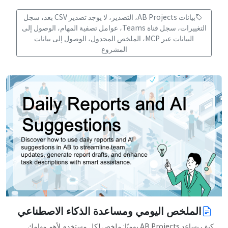
بيانات AB Projects، التصدير، لا يوجد تصدير CSV بعد، سجل
التغييرات، سجل قناة Teams، عوامل تصفية المهام، الوصول إلى
البيانات عبر MCP، الملخص المجدول، الوصول إلى بيانات
المشروع
الملخص اليومي ومساعدة الذكاء الاصطناعي
كيف يساعد AB Projects يوميًا: ملخص لكل مستخدم لأهم مهامك