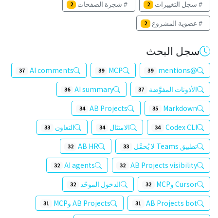
سجل التغييرات
شجرة الصفحات
2
2
عضوية المشروع
2
سجل البحث
AI comments
MCP
@mentions
37
39
39
الأذونات المفوَّضة
AI summary
36
37
AB Projects
Markdown
34
35
Codex CLI
الامتثال
التعاون
33
34
34
تطبيق Teams لا يُحمَّل
AB HR
32
33
AI agents
AB Projects visibility
32
32
Cursor وMCP
الدخول الموحّد
32
32
AB Projects bot
AB Projects وMCP
31
31