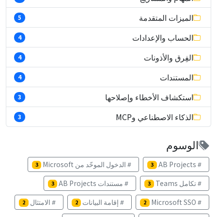
الميزات المتقدمة
5
الحساب والإعدادات
4
الفِرق والأذونات
4
المستندات
4
استكشاف الأخطاء وإصلاحها
3
الذكاء الاصطناعي وMCP
3
الوسوم
AB Projects
الدخول الموحّد من Microsoft
3
3
تكامل Teams
مستندات AB Projects
3
3
Microsoft SSO
إقامة البيانات
الامتثال
2
2
2