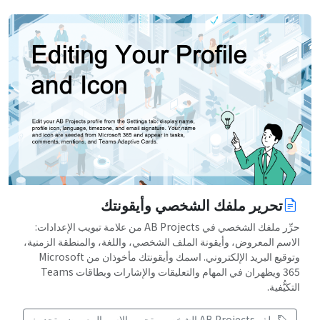
تحرير ملفك الشخصي وأيقونتك
حرِّر ملفك الشخصي في AB Projects من علامة تبويب الإعدادات:
الاسم المعروض، وأيقونة الملف الشخصي، واللغة، والمنطقة الزمنية،
وتوقيع البريد الإلكتروني. اسمك وأيقونتك مأخوذان من Microsoft
365 ويظهران في المهام والتعليقات والإشارات وبطاقات Teams
التكيُّفية.
ملف AB Projects الشخصي، تحرير الاسم المعروض، تحديث