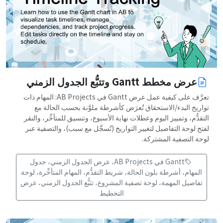
عرض مخطط Gantt وتتبُّع الجدول الزمني
تعرَّف على كيفية عمل عرض Gantt في AB Projects: المهام ذات
تواريخ البدء/الاستحقاق تُعرَض كأشرطة ملوَّنة بحسب الحالة مع
التقدُّم، وتمييز اليوم وعطلات نهاية الأسبوع، وتنسيق للمتأخِّر، والنقر
لفتح لوحة التفاصيل لتغيير التواريخ (تُسجَّل مع سبب)، والتصفية عبر
لوحة التصفية المشتركة.
Gantt في AB Projects، عرض الجدول الزمني، جدول
المهام، أشرطة بلون الحالة، شريط التقدُّم، المهام المتأخِّرة، لوحة
تفاصيل المهمة، لوحة تصفية المشروع، تتبُّع الجدول الزمني، عرض
التخطيط