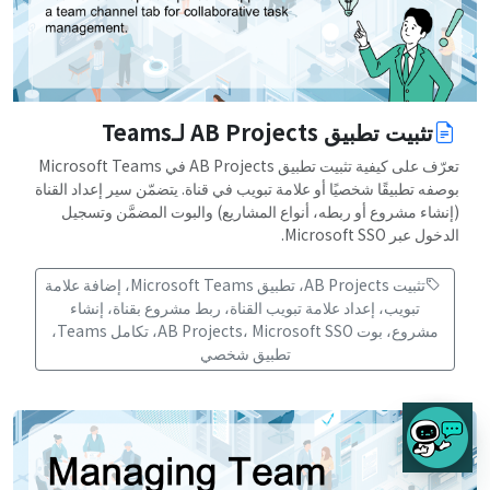
تثبيت تطبيق AB Projects لـTeams
تعرّف على كيفية تثبيت تطبيق AB Projects في Microsoft Teams
بوصفه تطبيقًا شخصيًا أو علامة تبويب في قناة. يتضمّن سير إعداد القناة
(إنشاء مشروع أو ربطه، أنواع المشاريع) والبوت المضمَّن وتسجيل
الدخول عبر Microsoft SSO.
تثبيت AB Projects، تطبيق Microsoft Teams، إضافة علامة
تبويب، إعداد علامة تبويب القناة، ربط مشروع بقناة، إنشاء
مشروع، بوت AB Projects، Microsoft SSO، تكامل Teams،
تطبيق شخصي