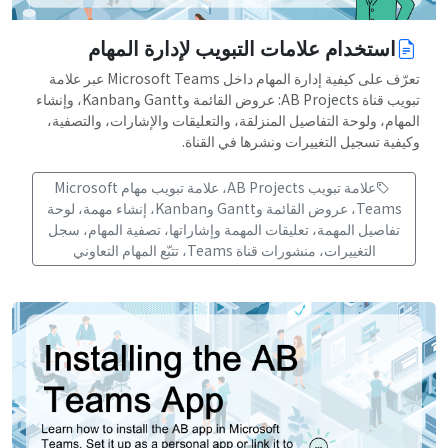
استخدام علامات التبويب لإدارة المهام
تعرّف على كيفية إدارة المهام داخل Microsoft Teams عبر علامة
تبويب قناة AB Projects: عروض القائمة وGantt وKanban، وإنشاء
المهام، ولوحة التفاصيل المنزلقة، والتعليقات والإشارات، والتصفية،
وكيفية تسجيل التغييرات ونشرها في القناة.
علامة تبويب AB Projects، علامة تبويب مهام Microsoft
Teams، عروض القائمة وGantt وKanban، إنشاء مهمة، لوحة
تفاصيل المهمة، تعليقات المهمة وإشاراتها، تصفية المهام، سجل
التغييرات، منشورات قناة Teams، تتبّع المهام التعاوني