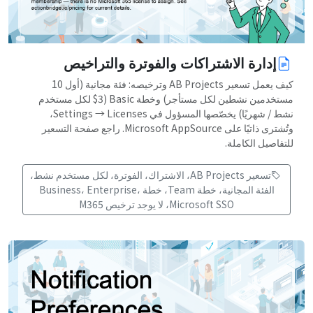
إدارة الاشتراكات والفوترة والتراخيص
كيف يعمل تسعير AB Projects وترخيصه: فئة مجانية (أول 10
مستخدمين نشطين لكل مستأجر) وخطة Basic ($3 لكل مستخدم
نشط / شهريًا) يخصّصها المسؤول في Settings → Licenses،
وتُشترى ذاتيًا على Microsoft AppSource. راجع صفحة التسعير
للتفاصيل الكاملة.
تسعير AB Projects، الاشتراك، الفوترة، لكل مستخدم نشط،
الفئة المجانية، خطة Team، خطة Business، Enterprise،
Microsoft SSO، لا يوجد ترخيص M365