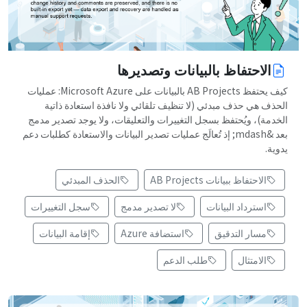
الاحتفاظ بالبيانات وتصديرها
كيف يحتفظ AB Projects بالبيانات على Microsoft Azure: عمليات
الحذف هي حذف مبدئي (لا تنظيف تلقائي ولا نافذة استعادة ذاتية
الخدمة)، ويُحتفظ بسجل التغييرات والتعليقات، ولا يوجد تصدير مدمج
بعد &mdash; إذ تُعالَج عمليات تصدير البيانات والاستعادة كطلبات دعم
يدوية.
الاحتفاظ ببيانات AB Projects
الحذف المبدئي
استرداد البيانات
لا تصدير مدمج
سجل التغييرات
مسار التدقيق
استضافة Azure
إقامة البيانات
الامتثال
طلب الدعم