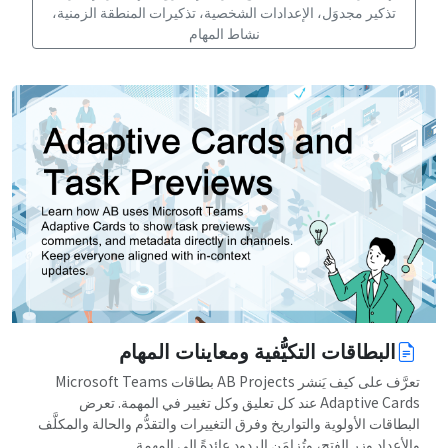
تذكير مجدوَل، الإعدادات الشخصية، تذكيرات المنطقة الزمنية،
نشاط المهام
البطاقات التكيُّفية ومعاينات المهام
تعرَّف على كيف يَنشر AB Projects بطاقات Microsoft Teams
Adaptive Cards عند كل تعليق وكل تغيير في المهمة. تعرض
البطاقات الأولوية والتواريخ وفرق التغييرات والتقدُّم والحالة والمكلَّف
والأعداد وزر الفتح، وتُزامَن الردود عائدةً إلى المهمة.