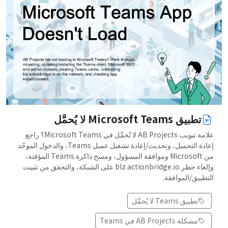
تطبيق Microsoft Teams لا يُحمَّل
علامة تبويب AB Projects لا تُحمَّل في Microsoft Teams؟ راجع
إعادة التحميل، وتحديث/إعادة تشغيل عميل Teams، والدخول الموحّد
من Microsoft وموافقة المسؤول، ومسح ذاكرة Teams المؤقتة،
وإلغاء حظر blz.actionbridge.io على الشبكة، والتحقق من تثبيت
التطبيق/الموافقة.
تطبيق Teams لا يُحمَّل
مشكلة AB Projects في Teams