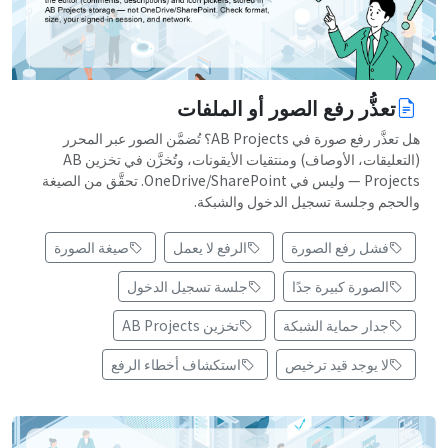
تعذُّر رفع الصور أو الملفات
هل تعذَّر رفع صورة في AB Projects؟ تُضمَّن الصور عبر المحرر
(التعليقات، الأوصاف) ومنتقيات الأيقونات، وتُخزَّن في تخزين AB
Projects — وليس في OneDrive/SharePoint. تحقَّق من الصيغة
والحجم وجلسة تسجيل الدخول والشبكة.
فشل رفع الصورة
الرفع لا يعمل
صيغة الصورة
الصورة كبيرة جدًا
جلسة تسجيل الدخول
جدار حماية الشبكة
تخزين AB Projects
لا يوجد قيد ترخيص
استكشاف أخطاء الرفع