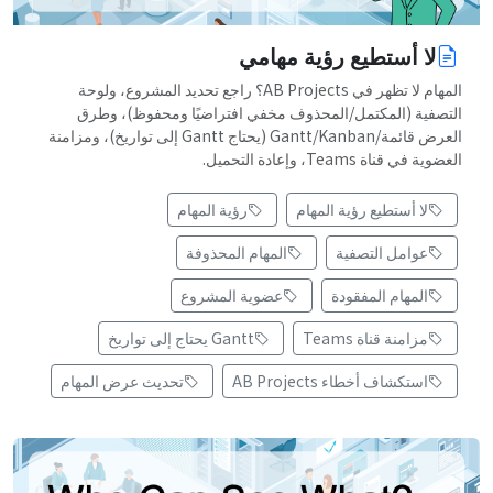
لا أستطيع رؤية مهامي
المهام لا تظهر في AB Projects؟ راجع تحديد المشروع، ولوحة
التصفية (المكتمل/المحذوف مخفي افتراضيًا ومحفوظ)، وطرق
العرض قائمة/Gantt/Kanban (يحتاج Gantt إلى تواريخ)، ومزامنة
العضوية في قناة Teams، وإعادة التحميل.
لا أستطيع رؤية المهام
رؤية المهام
عوامل التصفية
المهام المحذوفة
المهام المفقودة
عضوية المشروع
مزامنة قناة Teams
Gantt يحتاج إلى تواريخ
استكشاف أخطاء AB Projects
تحديث عرض المهام