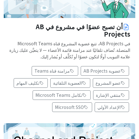
أن تصبح عضوًا في مشروع في AB
Projects
في AB Projects، تتبع عضوية المشروع قناة Microsoft Teams
المتصلة. تُضاف تلقائيًا عند مزامنة قائمة الأعضاء — لا يتعيَّن عليك زيارة
علامة التبويب أولًا لتكون عضوًا أو تُكلَّف أو يُشار إليك.
عضوية AB Projects
مزامنة قناة Teams
عضو المشروع
العضوية التلقائية
تكليف المهام
منتقي الإشارة
تكامل Microsoft Teams
الإعداد الأولي
Microsoft SSO