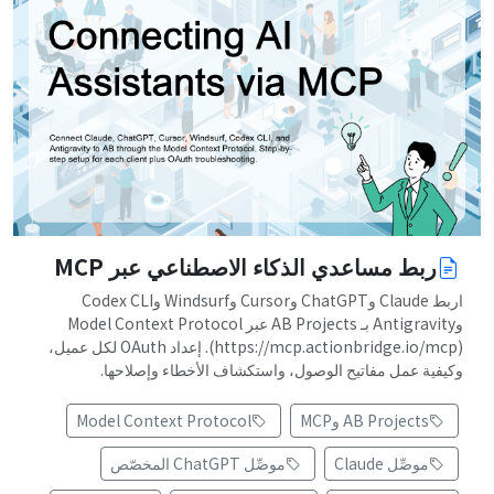
ربط مساعدي الذكاء الاصطناعي عبر MCP
اربط Claude وChatGPT وCursor وWindsurf وCodex CLI
وAntigravity بـ AB Projects عبر Model Context Protocol
(https://mcp.actionbridge.io/mcp). إعداد OAuth لكل عميل،
وكيفية عمل مفاتيح الوصول، واستكشاف الأخطاء وإصلاحها.
AB Projects وMCP
Model Context Protocol
موصِّل Claude
موصِّل ChatGPT المخصّص