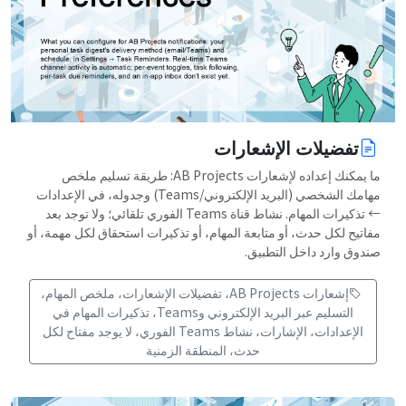
تفضيلات الإشعارات
ما يمكنك إعداده لإشعارات AB Projects: طريقة تسليم ملخص
مهامك الشخصي (البريد الإلكتروني/Teams) وجدوله، في الإعدادات
← تذكيرات المهام. نشاط قناة Teams الفوري تلقائي؛ ولا توجد بعد
مفاتيح لكل حدث، أو متابعة المهام، أو تذكيرات استحقاق لكل مهمة، أو
صندوق وارد داخل التطبيق.
إشعارات AB Projects، تفضيلات الإشعارات، ملخص المهام،
التسليم عبر البريد الإلكتروني وTeams، تذكيرات المهام في
الإعدادات، الإشارات، نشاط Teams الفوري، لا يوجد مفتاح لكل
حدث، المنطقة الزمنية